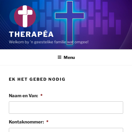
Skip
to
content
THERAPÉA
Welkom by 'n geestelike familie wat omgee!
Menu
EK HET GEBED NODIG
Naam en Van:
*
Kontaknommer:
*