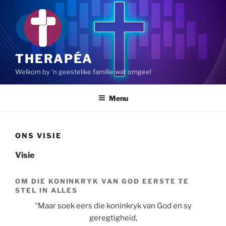
Skip
to
content
THERAPÉA
Welkom by 'n geestelike familie wat omgee!
Menu
ONS VISIE
Visie
OM DIE KONINKRYK VAN GOD EERSTE TE
STEL IN ALLES
“Maar soek eers die koninkryk van God en sy
geregtigheid,